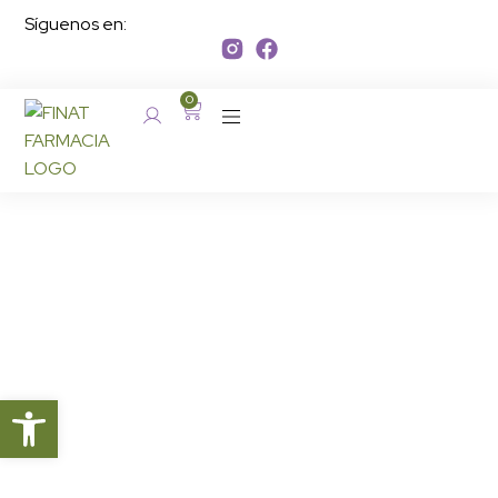
Síguenos en:
0
Soluciones para tu
bienestar, más allá del
mostrador
En Farmacia Finat te ofrecemos servicios
pensados para cuidarte en cada etapa
Abrir barra de herramientas
de tu vida. Nuestro equipo está aquí
para ayudarte con atención
personalizada, experiencia y